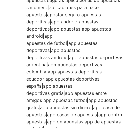
apuestas seguras|aplicaciones de apuestas
sin dinero|aplicaciones para hacer
apuestas|apostar seguro apuestas
deportivas|app android apuestas
deportivas|app apuestas|app apuestas
android|app
apuestas de futbol|app apuestas
deportivas|app apuestas
deportivas android|app apuestas deportivas
argentina|app apuestas deportivas
colombia|app apuestas deportivas
ecuador|app apuestas deportivas
españa|app apuestas
deportivas gratis|app apuestas entre
amigos|app apuestas futbol|app apuestas
gratis|app apuestas sin dinero|app casa de
apuestas|app casas de apuestas|app control
apuestas|app de apuestas|app de apuestas