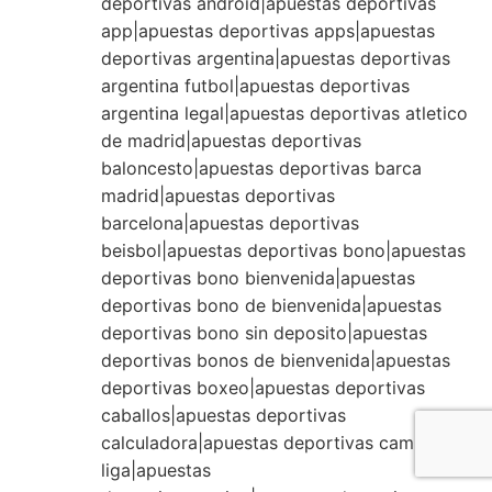
deportivas android|apuestas deportivas
app|apuestas deportivas apps|apuestas
deportivas argentina|apuestas deportivas
argentina futbol|apuestas deportivas
argentina legal|apuestas deportivas atletico
de madrid|apuestas deportivas
baloncesto|apuestas deportivas barca
madrid|apuestas deportivas
barcelona|apuestas deportivas
beisbol|apuestas deportivas bono|apuestas
deportivas bono bienvenida|apuestas
deportivas bono de bienvenida|apuestas
deportivas bono sin deposito|apuestas
deportivas bonos de bienvenida|apuestas
deportivas boxeo|apuestas deportivas
caballos|apuestas deportivas
calculadora|apuestas deportivas campeon
liga|apuestas