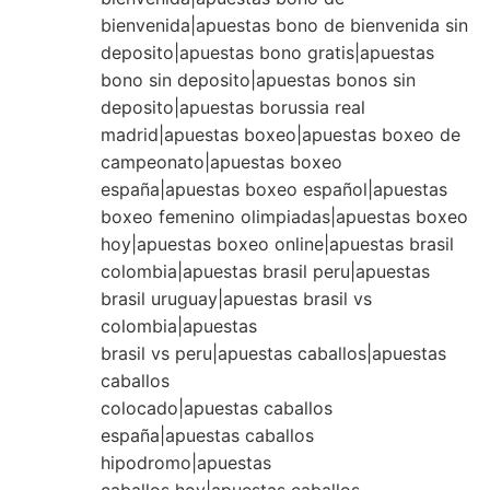
bienvenida|apuestas bono de bienvenida sin
deposito|apuestas bono gratis|apuestas
bono sin deposito|apuestas bonos sin
deposito|apuestas borussia real
madrid|apuestas boxeo|apuestas boxeo de
campeonato|apuestas boxeo
españa|apuestas boxeo español|apuestas
boxeo femenino olimpiadas|apuestas boxeo
hoy|apuestas boxeo online|apuestas brasil
colombia|apuestas brasil peru|apuestas
brasil uruguay|apuestas brasil vs
colombia|apuestas
brasil vs peru|apuestas caballos|apuestas
caballos
colocado|apuestas caballos
españa|apuestas caballos
hipodromo|apuestas