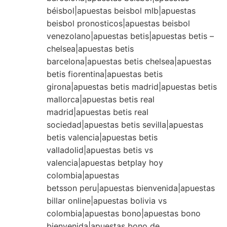
béisbol|apuestas beisbol mlb|apuestas
beisbol pronosticos|apuestas beisbol
venezolano|apuestas betis|apuestas betis –
chelsea|apuestas betis
barcelona|apuestas betis chelsea|apuestas
betis fiorentina|apuestas betis
girona|apuestas betis madrid|apuestas betis
mallorca|apuestas betis real
madrid|apuestas betis real
sociedad|apuestas betis sevilla|apuestas
betis valencia|apuestas betis
valladolid|apuestas betis vs
valencia|apuestas betplay hoy
colombia|apuestas
betsson peru|apuestas bienvenida|apuestas
billar online|apuestas bolivia vs
colombia|apuestas bono|apuestas bono
bienvenida|apuestas bono de