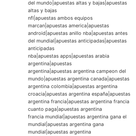
del mundo|apuestas altas y bajas|apuestas
altas y bajas
nfl|apuestas ambos equipos
marcan|apuestas america|apuestas
android|apuestas anillo nba|apuestas antes
del mundial|apuestas anticipadas|apuestas
anticipadas
nba|apuestas apps|apuestas arabia
argentina|apuestas
argentina|apuestas argentina campeon del
mundo|apuestas argentina canada|apuestas
argentina colombia|apuestas argentina
croacia|apuestas argentina españa|apuestas
argentina francia|apuestas argentina francia
cuanto paga|apuestas argentina
francia mundial|apuestas argentina gana el
mundial|apuestas argentina gana
mundial|apuestas argentina