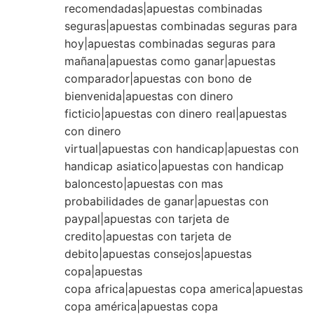
recomendadas|apuestas combinadas
seguras|apuestas combinadas seguras para
hoy|apuestas combinadas seguras para
mañana|apuestas como ganar|apuestas
comparador|apuestas con bono de
bienvenida|apuestas con dinero
ficticio|apuestas con dinero real|apuestas
con dinero
virtual|apuestas con handicap|apuestas con
handicap asiatico|apuestas con handicap
baloncesto|apuestas con mas
probabilidades de ganar|apuestas con
paypal|apuestas con tarjeta de
credito|apuestas con tarjeta de
debito|apuestas consejos|apuestas
copa|apuestas
copa africa|apuestas copa america|apuestas
copa américa|apuestas copa