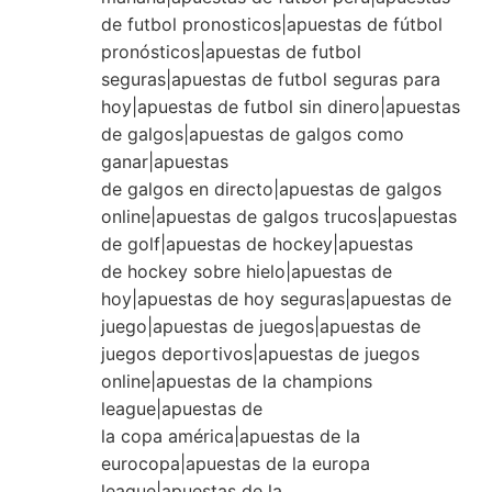
de futbol pronosticos|apuestas de fútbol
pronósticos|apuestas de futbol
seguras|apuestas de futbol seguras para
hoy|apuestas de futbol sin dinero|apuestas
de galgos|apuestas de galgos como
ganar|apuestas
de galgos en directo|apuestas de galgos
online|apuestas de galgos trucos|apuestas
de golf|apuestas de hockey|apuestas
de hockey sobre hielo|apuestas de
hoy|apuestas de hoy seguras|apuestas de
juego|apuestas de juegos|apuestas de
juegos deportivos|apuestas de juegos
online|apuestas de la champions
league|apuestas de
la copa américa|apuestas de la
eurocopa|apuestas de la europa
league|apuestas de la