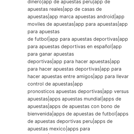
dinero|app de apuestas peru|app de
apuestas reales|app de casas de
apuestas|app marca apuestas android|app
moviles de apuestas|app para apuestas|app
para apuestas
de futbol|app para apuestas deportivas|app
para apuestas deportivas en español|app
para ganar apuestas
deportivas|app para hacer apuestas|app
para hacer apuestas deportivas|app para
hacer apuestas entre amigos|app para llevar
control de apuestas|app
pronosticos apuestas deportivas|app versus
apuestas|apps apuestas mundial|apps de
apuestas|apps de apuestas con bono de
bienvenida|apps de apuestas de futbol|apps
de apuestas deportivas peru|apps de
apuestas mexico|apps para