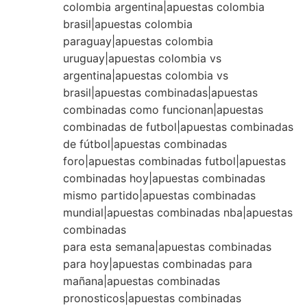
colombia argentina|apuestas colombia
brasil|apuestas colombia
paraguay|apuestas colombia
uruguay|apuestas colombia vs
argentina|apuestas colombia vs
brasil|apuestas combinadas|apuestas
combinadas como funcionan|apuestas
combinadas de futbol|apuestas combinadas
de fútbol|apuestas combinadas
foro|apuestas combinadas futbol|apuestas
combinadas hoy|apuestas combinadas
mismo partido|apuestas combinadas
mundial|apuestas combinadas nba|apuestas
combinadas
para esta semana|apuestas combinadas
para hoy|apuestas combinadas para
mañana|apuestas combinadas
pronosticos|apuestas combinadas