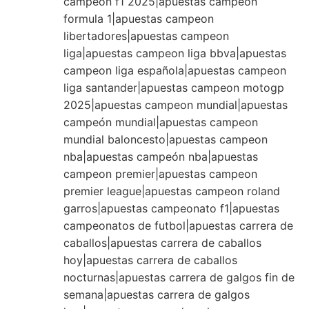
campeon f1 2025|apuestas campeon
formula 1|apuestas campeon
libertadores|apuestas campeon
liga|apuestas campeon liga bbva|apuestas
campeon liga española|apuestas campeon
liga santander|apuestas campeon motogp
2025|apuestas campeon mundial|apuestas
campeón mundial|apuestas campeon
mundial baloncesto|apuestas campeon
nba|apuestas campeón nba|apuestas
campeon premier|apuestas campeon
premier league|apuestas campeon roland
garros|apuestas campeonato f1|apuestas
campeonatos de futbol|apuestas carrera de
caballos|apuestas carrera de caballos
hoy|apuestas carrera de caballos
nocturnas|apuestas carrera de galgos fin de
semana|apuestas carrera de galgos