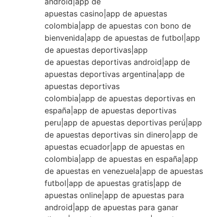
android|app de
apuestas casino|app de apuestas
colombia|app de apuestas con bono de
bienvenida|app de apuestas de futbol|app
de apuestas deportivas|app
de apuestas deportivas android|app de
apuestas deportivas argentina|app de
apuestas deportivas
colombia|app de apuestas deportivas en
españa|app de apuestas deportivas
peru|app de apuestas deportivas perú|app
de apuestas deportivas sin dinero|app de
apuestas ecuador|app de apuestas en
colombia|app de apuestas en españa|app
de apuestas en venezuela|app de apuestas
futbol|app de apuestas gratis|app de
apuestas online|app de apuestas para
android|app de apuestas para ganar