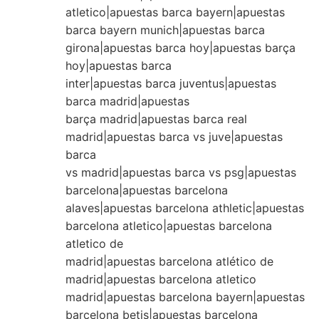
atletico|apuestas barca bayern|apuestas
barca bayern munich|apuestas barca
girona|apuestas barca hoy|apuestas barça
hoy|apuestas barca
inter|apuestas barca juventus|apuestas
barca madrid|apuestas
barça madrid|apuestas barca real
madrid|apuestas barca vs juve|apuestas
barca
vs madrid|apuestas barca vs psg|apuestas
barcelona|apuestas barcelona
alaves|apuestas barcelona athletic|apuestas
barcelona atletico|apuestas barcelona
atletico de
madrid|apuestas barcelona atlético de
madrid|apuestas barcelona atletico
madrid|apuestas barcelona bayern|apuestas
barcelona betis|apuestas barcelona