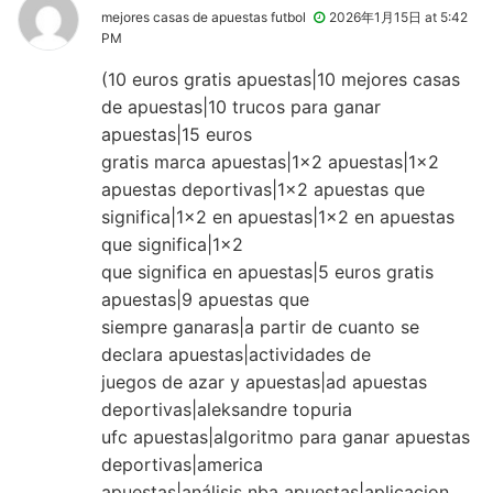
mejores casas de apuestas futbol
2026年1月15日 at 5:42
PM
(10 euros gratis apuestas|10 mejores casas
de apuestas|10 trucos para ganar
apuestas|15 euros
gratis marca apuestas|1×2 apuestas|1×2
apuestas deportivas|1×2 apuestas que
significa|1×2 en apuestas|1×2 en apuestas
que significa|1×2
que significa en apuestas|5 euros gratis
apuestas|9 apuestas que
siempre ganaras|a partir de cuanto se
declara apuestas|actividades de
juegos de azar y apuestas|ad apuestas
deportivas|aleksandre topuria
ufc apuestas|algoritmo para ganar apuestas
deportivas|america
apuestas|análisis nba apuestas|aplicacion